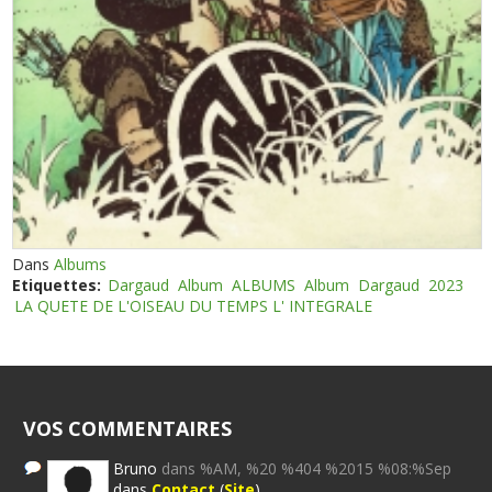
Dans
Albums
Etiquettes:
Dargaud
Album
ALBUMS
Album
Dargaud
2023
LA QUETE DE L'OISEAU DU TEMPS L' INTEGRALE
VOS COMMENTAIRES
Bruno
dans %AM, %20 %404 %2015 %08:%Sep
dans
Contact
(
Site
)