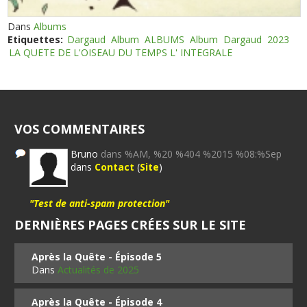
Dans
Albums
Etiquettes:
Dargaud
Album
ALBUMS
Album
Dargaud
2023
LA QUETE DE L'OISEAU DU TEMPS L' INTEGRALE
VOS COMMENTAIRES
Bruno
dans %AM, %20 %404 %2015 %08:%Sep
dans
Contact
(
Site
)
"Test de anti-spam protection"
DERNIÈRES PAGES CRÉES SUR LE SITE
Après la Quête - Épisode 5
Dans
Actualités de 2025
Après la Quête - Épisode 4