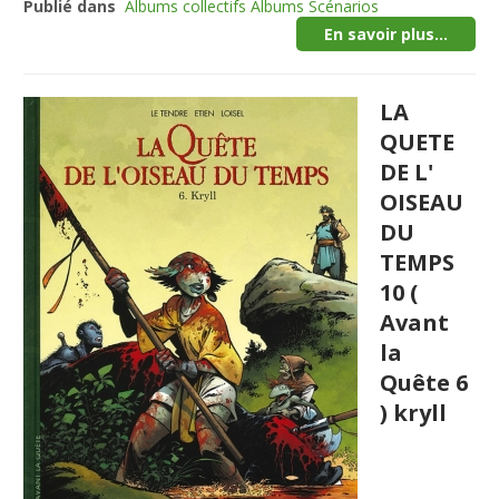
Publié dans
Albums collectifs Albums Scénarios
En savoir plus...
LA
QUETE
DE L'
OISEAU
DU
TEMPS
10 (
Avant
la
Quête 6
) kryll