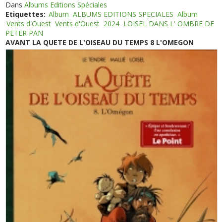
Dans
Albums Editions Spéciales
Etiquettes:
Album
ALBUMS EDITIONS SPECIALES
Album
Vents d'Ouest
Vents d'Ouest
2024
LOISEL DANS L' OMBRE DE
PETER PAN
AVANT LA QUETE DE L'OISEAU DU TEMPS 8 L'OMEGON