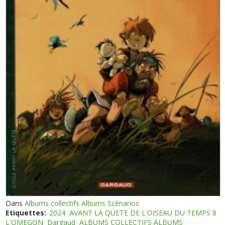
Dans
Albums collectifs Albums Scénarios
Etiquettes:
2024
AVANT LA QUETE DE L'OISEAU DU TEMPS 8
L'OMEGON
Dargaud
ALBUMS COLLECTIFS ALBUMS