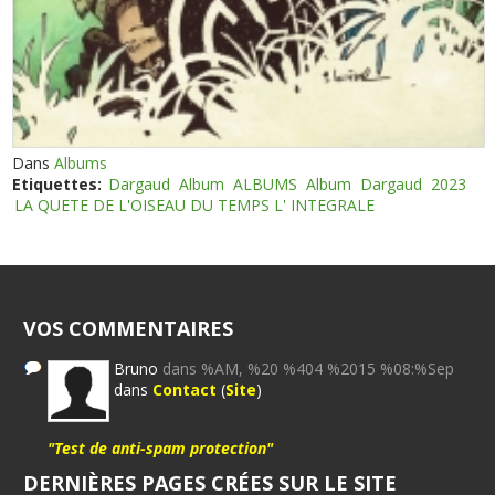
Dans
Albums
Etiquettes:
Dargaud
Album
ALBUMS
Album
Dargaud
2023
LA QUETE DE L'OISEAU DU TEMPS L' INTEGRALE
VOS COMMENTAIRES
Bruno
dans %AM, %20 %404 %2015 %08:%Sep
dans
Contact
(
Site
)
"Test de anti-spam protection"
DERNIÈRES PAGES CRÉES SUR LE SITE