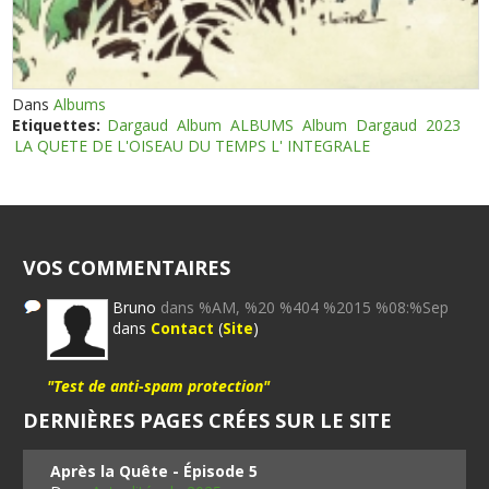
Dans
Albums
Etiquettes:
Dargaud
Album
ALBUMS
Album
Dargaud
2023
LA QUETE DE L'OISEAU DU TEMPS L' INTEGRALE
VOS COMMENTAIRES
Bruno
dans %AM, %20 %404 %2015 %08:%Sep
dans
Contact
(
Site
)
"Test de anti-spam protection"
DERNIÈRES PAGES CRÉES SUR LE SITE
Après la Quête - Épisode 5