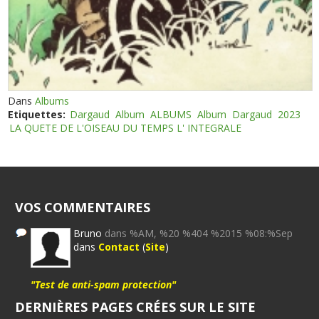
Dans
Albums
Etiquettes:
Dargaud
Album
ALBUMS
Album
Dargaud
2023
LA QUETE DE L'OISEAU DU TEMPS L' INTEGRALE
VOS COMMENTAIRES
Bruno
dans %AM, %20 %404 %2015 %08:%Sep
dans
Contact
(
Site
)
"Test de anti-spam protection"
DERNIÈRES PAGES CRÉES SUR LE SITE