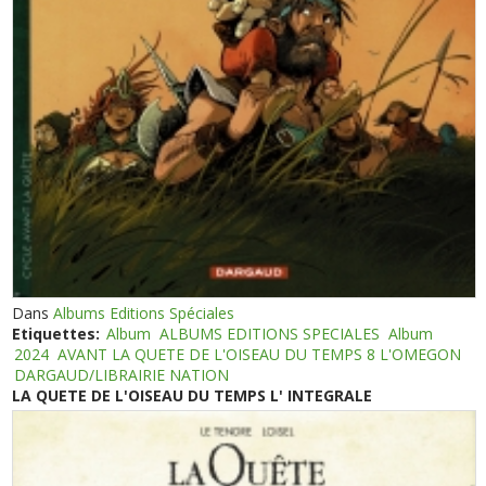
Dans
Albums Editions Spéciales
Etiquettes:
Album
ALBUMS EDITIONS SPECIALES
Album
2024
AVANT LA QUETE DE L'OISEAU DU TEMPS 8 L'OMEGON
DARGAUD/LIBRAIRIE NATION
LA QUETE DE L'OISEAU DU TEMPS L' INTEGRALE