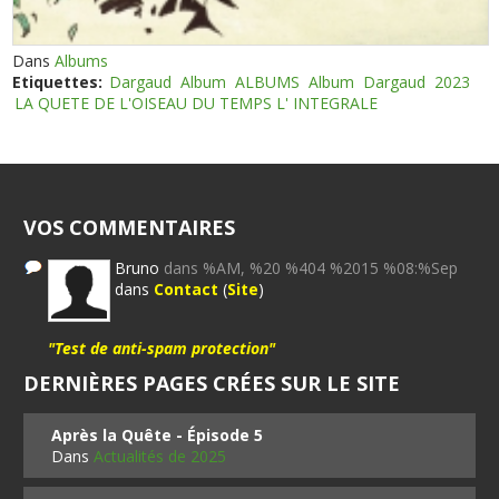
Dans
Albums
Etiquettes:
Dargaud
Album
ALBUMS
Album
Dargaud
2023
LA QUETE DE L'OISEAU DU TEMPS L' INTEGRALE
VOS COMMENTAIRES
Bruno
dans %AM, %20 %404 %2015 %08:%Sep
dans
Contact
(
Site
)
"Test de anti-spam protection"
DERNIÈRES PAGES CRÉES SUR LE SITE
Après la Quête - Épisode 5
Dans
Actualités de 2025