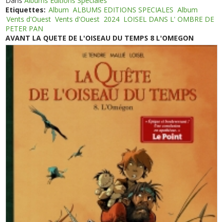
Dans
Albums Editions Spéciales
Etiquettes:
Album
ALBUMS EDITIONS SPECIALES
Album
Vents d'Ouest
Vents d'Ouest
2024
LOISEL DANS L' OMBRE DE
PETER PAN
AVANT LA QUETE DE L'OISEAU DU TEMPS 8 L'OMEGON