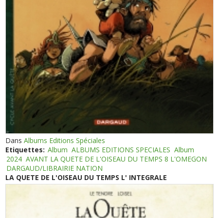
Dans
Albums Editions Spéciales
Etiquettes:
Album
ALBUMS EDITIONS SPECIALES
Album
2024
AVANT LA QUETE DE L'OISEAU DU TEMPS 8 L'OMEGON
DARGAUD/LIBRAIRIE NATION
LA QUETE DE L'OISEAU DU TEMPS L' INTEGRALE