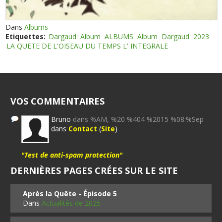
Dans
Albums
Etiquettes:
Dargaud
Album
ALBUMS
Album
Dargaud
2023
LA QUETE DE L'OISEAU DU TEMPS L' INTEGRALE
VOS COMMENTAIRES
Bruno
dans %AM, %20 %404 %2015 %08:%Sep
dans
Contact
(
Site
)
"Test de anti-spam protection"
DERNIÈRES PAGES CRÉES SUR LE SITE
Après la Quête - Épisode 5
Dans
Actualités de 2025