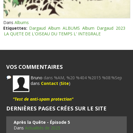
Dans
Albums
Etiquettes:
Dargaud
Album
ALBUMS
Album
Dargaud
2023
LA QUETE DE L'OISEAU DU TEMPS L' INTEGRALE
VOS COMMENTAIRES
Bruno
dans %AM, %20 %404 %2015 %08:%Sep
dans
Contact
(
Site
)
"Test de anti-spam protection"
DERNIÈRES PAGES CRÉES SUR LE SITE
Après la Quête - Épisode 5
Dans
Actualités de 2025