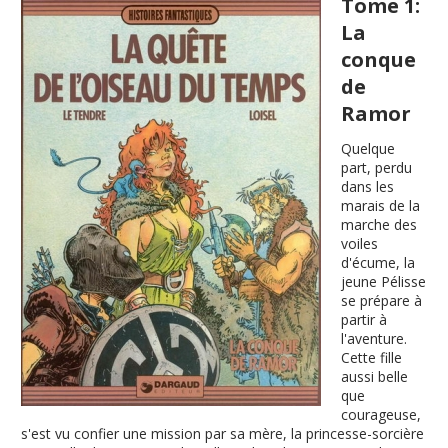
Tome 1:
La
conque
de
Ramor
Quelque
part, perdu
dans les
marais de la
marche des
voiles
d'écume, la
jeune Pélisse
se prépare à
partir à
l'aventure.
Cette fille
aussi belle
que
courageuse,
s'est vu confier une mission par sa mère, la princesse-sorcière