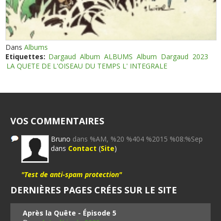
Dans
Albums
Etiquettes:
Dargaud
Album
ALBUMS
Album
Dargaud
2023
LA QUETE DE L'OISEAU DU TEMPS L' INTEGRALE
VOS COMMENTAIRES
Bruno
dans %AM, %20 %404 %2015 %08:%Sep
dans
Contact
(
Site
)
"Test de anti-spam protection"
DERNIÈRES PAGES CRÉES SUR LE SITE
Après la Quête - Épisode 5