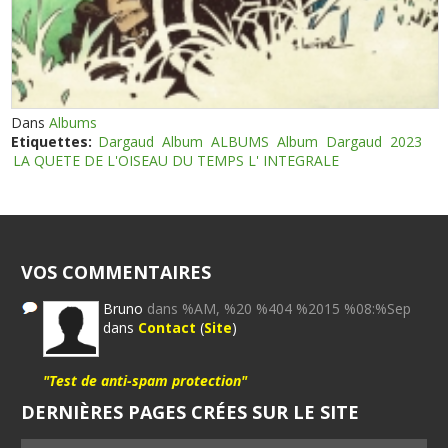
Dans
Albums
Etiquettes:
Dargaud
Album
ALBUMS
Album
Dargaud
2023
LA QUETE DE L'OISEAU DU TEMPS L' INTEGRALE
VOS COMMENTAIRES
Bruno
dans %AM, %20 %404 %2015 %08:%Sep
dans
Contact
(
Site
)
"Test de anti-spam protection"
DERNIÈRES PAGES CRÉES SUR LE SITE