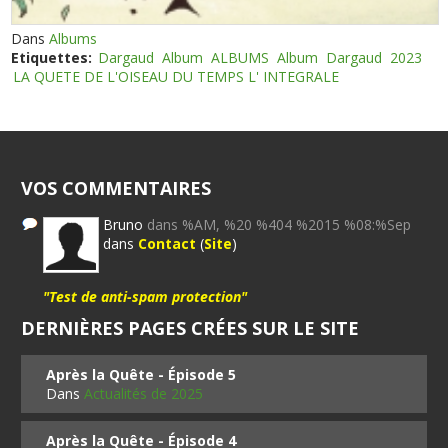
Dans
Albums
Etiquettes:
Dargaud
Album
ALBUMS
Album
Dargaud
2023
LA QUETE DE L'OISEAU DU TEMPS L' INTEGRALE
VOS COMMENTAIRES
Bruno
dans %AM, %20 %404 %2015 %08:%Sep
dans
Contact
(
Site
)
"Test de anti-spam protection"
DERNIÈRES PAGES CRÉES SUR LE SITE
Après la Quête - Épisode 5
Dans
Actualités de 2025
Après la Quête - Épisode 4