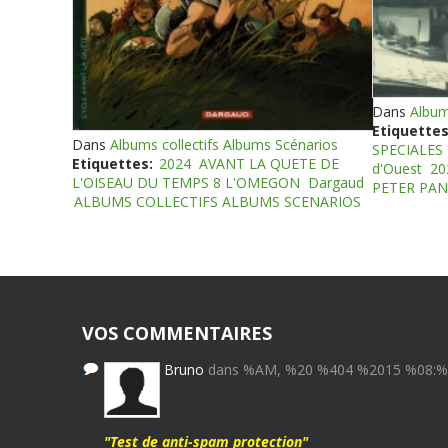
Dans
Album
Etiquettes
Dans
Albums collectifs Albums Scénarios
SPECIALES
Etiquettes:
2024
AVANT LA QUETE DE
d'Ouest
20
L'OISEAU DU TEMPS 8 L'OMEGON
Dargaud
PETER PAN
ALBUMS COLLECTIFS ALBUMS SCENARIOS
VOS COMMENTAIRES
Bruno
dans %AM, %20 %404 %2015 %08:
"Test de anti-spam protection"