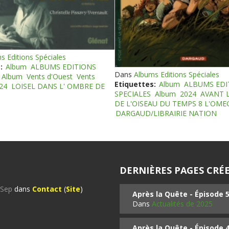
s Editions Spéciales
:
Album
ALBUMS EDITIONS
Dans
Albums Editions Spéciales
Album
Vents d'Ouest
Vents
Etiquettes:
Album
ALBUMS EDI
24
LOISEL DANS L' OMBRE DE
SPECIALES
Album
2024
AVANT 
DE L'OISEAU DU TEMPS 8 L'OM
DARGAUD/LIBRAIRIE NATION
DERNIÈRES PAGES CRÉE
%Sep
dans
Contact
(
Site
)
Après la Quête - Épisode 
Dans
Actualités de 2025
Après la Quête - Épisode 