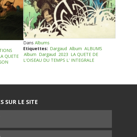
Dans
Albums
Etiquettes:
Dargaud
Album
ALBUMS
TIONS
Album
Dargaud
2023
LA QUETE DE
LA QUETE
L'OISEAU DU TEMPS L' INTEGRALE
EGON
S SUR LE SITE
5
4