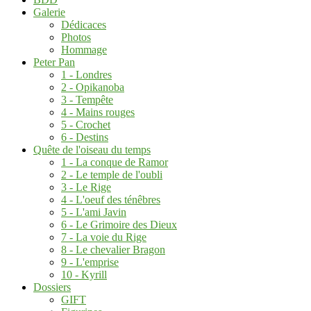
Galerie
Dédicaces
Photos
Hommage
Peter Pan
1 - Londres
2 - Opikanoba
3 - Tempête
4 - Mains rouges
5 - Crochet
6 - Destins
Quête de l'oiseau du temps
1 - La conque de Ramor
2 - Le temple de l'oubli
3 - Le Rige
4 - L'oeuf des ténêbres
5 - L'ami Javin
6 - Le Grimoire des Dieux
7 - La voie du Rige
8 - Le chevalier Bragon
9 - L'emprise
10 - Kyrill
Dossiers
GIFT