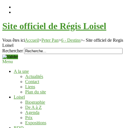
Site officiel de Régis Loisel
Vous êtes ici
Accueil
>
Peter Pan
>
6 - Destins
>
- Site officiel de Regis
Loisel
Rechercher
Menu
A la une
Actualités
Contact
Liens
Plan du site
Loisel
Biographie
De A à Z
Agenda
Prix
Expositions
BDD