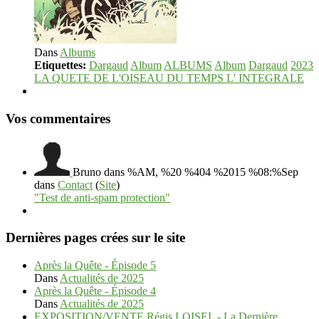
Dans
Albums
Etiquettes:
Dargaud
Album
ALBUMS
Album
Dargaud
2023
LA QUETE DE L'OISEAU DU TEMPS L' INTEGRALE
Vos commentaires
Bruno
dans %AM, %20 %404 %2015 %08:%Sep
dans
Contact
(
Site
)
"Test de anti-spam protection"
Dernières pages crées sur le site
Après la Quête - Épisode 5
Dans
Actualités de 2025
Après la Quête - Épisode 4
Dans
Actualités de 2025
EXPOSITION/VENTE Régis LOISEL - La Dernière