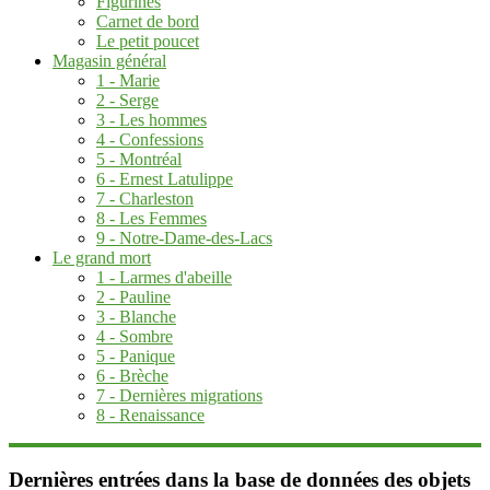
Figurines
Carnet de bord
Le petit poucet
Magasin général
1 - Marie
2 - Serge
3 - Les hommes
4 - Confessions
5 - Montréal
6 - Ernest Latulippe
7 - Charleston
8 - Les Femmes
9 - Notre-Dame-des-Lacs
Le grand mort
1 - Larmes d'abeille
2 - Pauline
3 - Blanche
4 - Sombre
5 - Panique
6 - Brèche
7 - Dernières migrations
8 - Renaissance
Dernières entrées dans la base de données des objets