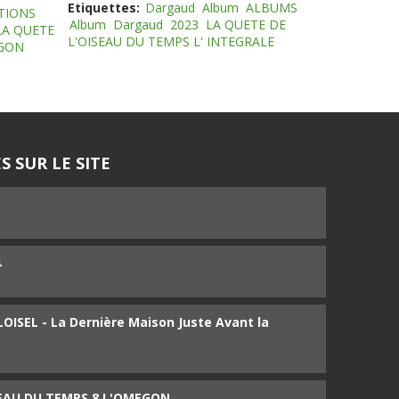
Etiquettes:
Dargaud
Album
ALBUMS
TIONS
Album
Dargaud
2023
LA QUETE DE
LA QUETE
L'OISEAU DU TEMPS L' INTEGRALE
EGON
S SUR LE SITE
5
4
ISEL - La Dernière Maison Juste Avant la
SEAU DU TEMPS 8 L'OMEGON