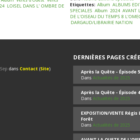
Etiquettes:
Album
ALBUMS EDI
24
LOISEL DANS L' OMBRE DE
SPECIALES
Album
2024
AVANT 
DE L'OISEAU DU TEMPS 8 L'OM
DARGAUD/LIBRAIRIE NATION
DERNIÈRES PAGES CRÉE
%Sep
dans
Contact
(
Site
)
Après la Quête - Épisode 
Dans
Actualités de 2025
Après la Quête - Épisode 
Dans
Actualités de 2025
EXPOSITION/VENTE Régis LO
Forêt
Dans
Actualités de 2025
AVANT LA QUETE DE L'OI