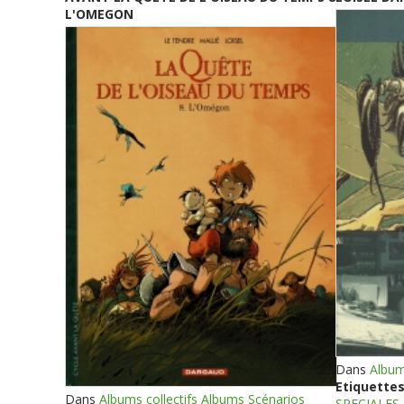
L'OMEGON
Dans
Album
Etiquettes
Dans
Albums collectifs Albums Scénarios
SPECIALES