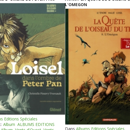
L'OMEGON
s Editions Spéciales
:
Album
ALBUMS EDITIONS
Dans
Albums Editions Spéciales
Album
Vents d'Ouest
Vents