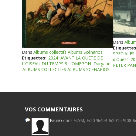
Dans
Album
Etiquettes
Dans
Albums collectifs Albums Scénarios
SPECIALES
Etiquettes:
2024
AVANT LA QUETE DE
d'Ouest
20
L'OISEAU DU TEMPS 8 L'OMEGON
Dargaud
PETER PAN
ALBUMS COLLECTIFS ALBUMS SCENARIOS
VOS COMMENTAIRES
Bruno
dans %AM, %20 %404 %2015 %08: