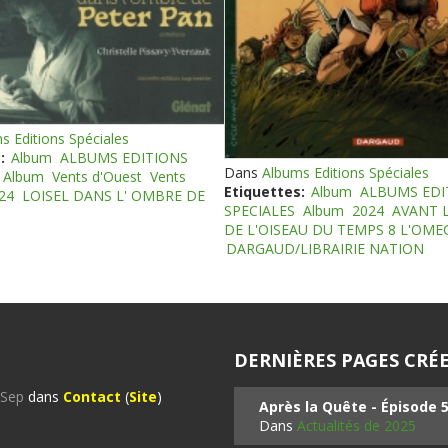
s Editions Spéciales
:
Album
ALBUMS EDITIONS
Dans
Albums Editions Spéciales
Album
Vents d'Ouest
Vents
Etiquettes:
Album
ALBUMS EDI
24
LOISEL DANS L' OMBRE DE
SPECIALES
Album
2024
AVANT 
DE L'OISEAU DU TEMPS 8 L'OM
DARGAUD/LIBRAIRIE NATION
DERNIÈRES PAGES CRÉE
%Sep
dans
Contact
(
Site
)
Après la Quête - Épisode 
Dans
Actualités de 2025