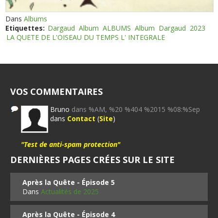
Dans
Albums
Etiquettes:
Dargaud
Album
ALBUMS
Album
Dargaud
2023
LA QUETE DE L'OISEAU DU TEMPS L' INTEGRALE
VOS COMMENTAIRES
Bruno
dans %AM, %20 %404 %2015 %08:%Sep
dans
Contact
(
Site
)
"Test de anti-spam protection"
DERNIÈRES PAGES CRÉES SUR LE SITE
Après la Quête - Épisode 5
Dans
Actualités de 2025
Après la Quête - Épisode 4