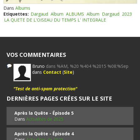
Dans
Albums
Etiquettes:
Dargaud
Album
ALBUMS
Album
Dargaud
2023
LA QUETE DE L'OISEAU DU TEMPS L' INTEGRALE
VOS COMMENTAIRES
Bruno
dans %AM, %20 %404 %2015 %08:%Sep
dans
Contact
(
Site
)
"Test de anti-spam protection"
DERNIÈRES PAGES CRÉES SUR LE SITE
Après la Quête - Épisode 5
Dans
Actualités de 2025
Après la Quête - Épisode 4
Dans
Actualités de 2025