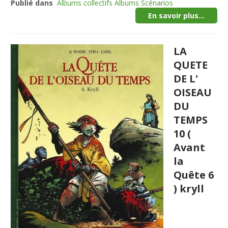
Publié dans
Albums collectifs Albums Scénarios
En savoir plus...
LA
QUETE
DE L'
OISEAU
DU
TEMPS
10 (
Avant
la
Quête 6
) kryll