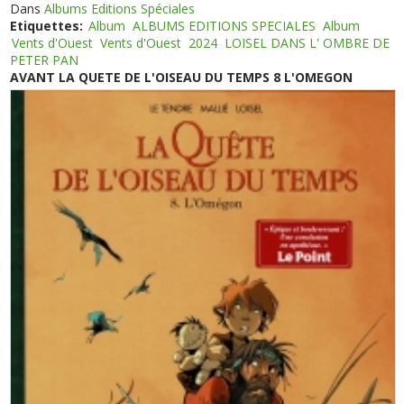
Dans
Albums Editions Spéciales
Etiquettes:
Album
ALBUMS EDITIONS SPECIALES
Album
Vents d'Ouest
Vents d'Ouest
2024
LOISEL DANS L' OMBRE DE
PETER PAN
AVANT LA QUETE DE L'OISEAU DU TEMPS 8 L'OMEGON