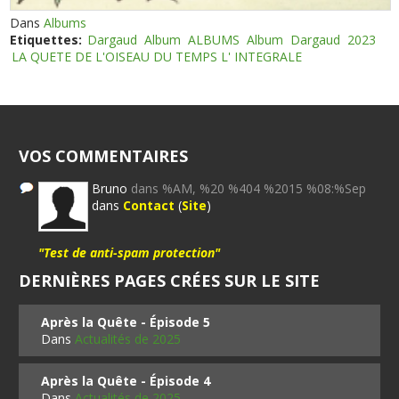
Dans
Albums
Etiquettes:
Dargaud
Album
ALBUMS
Album
Dargaud
2023
LA QUETE DE L'OISEAU DU TEMPS L' INTEGRALE
VOS COMMENTAIRES
Bruno
dans %AM, %20 %404 %2015 %08:%Sep
dans
Contact
(
Site
)
"Test de anti-spam protection"
DERNIÈRES PAGES CRÉES SUR LE SITE
Après la Quête - Épisode 5
Dans
Actualités de 2025
Après la Quête - Épisode 4
Dans
Actualités de 2025