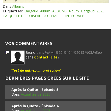
Dans
Albums
Etiquettes:
Dargaud
Album
ALBUMS
Album
Dargaud
2023
LA QUETE DE L'OISEAU DU TEMPS L' INTEGRALE
VOS COMMENTAIRES
Bruno
dans %AM, %20 %404 %2015 %08:%Sep
dans
Contact
(
Site
)
"Test de anti-spam protection"
DERNIÈRES PAGES CRÉES SUR LE SITE
Après la Quête - Épisode 5
Dans
Actualités de 2025
Après la Quête - Épisode 4
Dans
Actualités de 2025