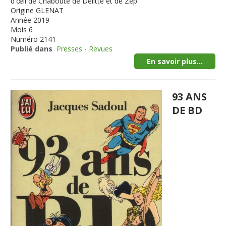
d'œil de Chabouté de Delitte et de Zep
Origine
GLENAT
Année
2019
Mois
6
Numéro
2141
Publié dans
Presses - Revues
En savoir plus...
93 ANS
DE BD