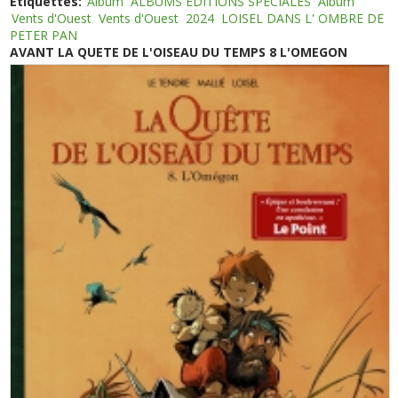
Etiquettes:
Album
ALBUMS EDITIONS SPECIALES
Album
Vents d'Ouest
Vents d'Ouest
2024
LOISEL DANS L' OMBRE DE
PETER PAN
AVANT LA QUETE DE L'OISEAU DU TEMPS 8 L'OMEGON