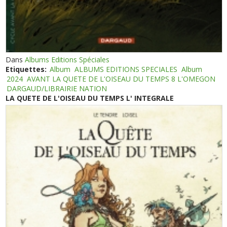
Dans
Albums Editions Spéciales
Etiquettes:
Album
ALBUMS EDITIONS SPECIALES
Album
2024
AVANT LA QUETE DE L'OISEAU DU TEMPS 8 L'OMEGON
DARGAUD/LIBRAIRIE NATION
LA QUETE DE L'OISEAU DU TEMPS L' INTEGRALE