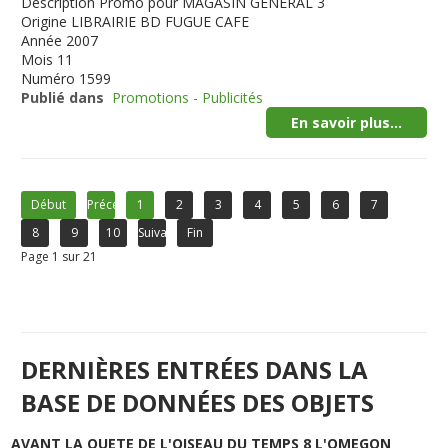
Description
Promo pour MAGASIN GENERAL 3
Origine
LIBRAIRIE BD FUGUE CAFE
Année
2007
Mois
11
Numéro
1599
Publié dans
Promotions - Publicités
En savoir plus...
Début
Précédent
1
2
3
4
5
6
7
8
9
10
Suivant
Fin
Page 1 sur 21
DERNIÈRES ENTRÉES DANS LA
BASE DE DONNÉES DES OBJETS
AVANT LA QUETE DE L'OISEAU DU TEMPS 8 L'OMEGON