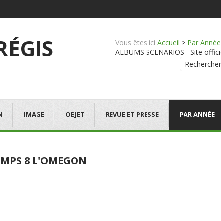
 RÉGIS
Vous êtes ici
Accueil
>
Par Année
ALBUMS SCENARIOS - Site officie
Rechercher
N
IMAGE
OBJET
REVUE ET PRESSE
PAR ANNÉE
EMPS 8 L'OMEGON