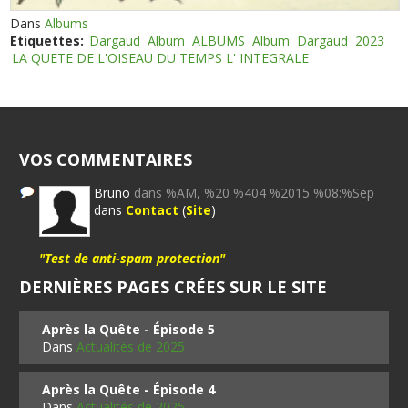
Dans
Albums
Etiquettes:
Dargaud
Album
ALBUMS
Album
Dargaud
2023
LA QUETE DE L'OISEAU DU TEMPS L' INTEGRALE
VOS COMMENTAIRES
Bruno
dans %AM, %20 %404 %2015 %08:%Sep
dans
Contact
(
Site
)
"Test de anti-spam protection"
DERNIÈRES PAGES CRÉES SUR LE SITE
Après la Quête - Épisode 5
Dans
Actualités de 2025
Après la Quête - Épisode 4
Dans
Actualités de 2025