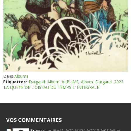
Dans
Albums
Etiquettes:
Dargaud
Album
ALBUMS
Album
Dargaud
2023
LA QUETE DE L'OISEAU DU TEMPS L' INTEGRALE
VOS COMMENTAIRES
Bruno
dans %AM, %20 %404 %2015 %08:%Sep