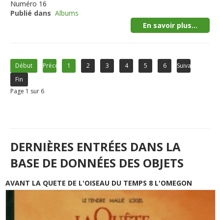
Numéro
16
Publié dans
Albums
En savoir plus...
Début
Précédent
1
2
3
4
5
6
Suivant
Fin
Page 1 sur 6
DERNIÈRES ENTRÉES DANS LA
BASE DE DONNÉES DES OBJETS
AVANT LA QUETE DE L'OISEAU DU TEMPS 8 L'OMEGON