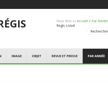
 RÉGIS
Vous êtes ici
Accueil
>
Par Année
Regis Loisel
Rechercher
N
IMAGE
OBJET
REVUE ET PRESSE
PAR ANNÉE