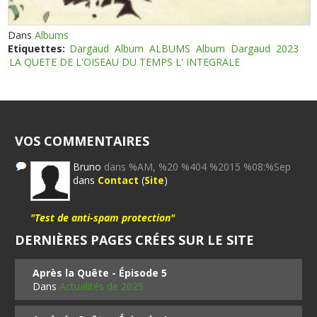
Dans
Albums
Etiquettes:
Dargaud
Album
ALBUMS
Album
Dargaud
2023
LA QUETE DE L'OISEAU DU TEMPS L' INTEGRALE
VOS COMMENTAIRES
Bruno
dans %AM, %20 %404 %2015 %08:%Sep
dans
Contact
(
Site
)
"Test de anti-spam protection"
DERNIÈRES PAGES CRÉES SUR LE SITE
Après la Quête - Épisode 5
Dans
Actualités de 2025