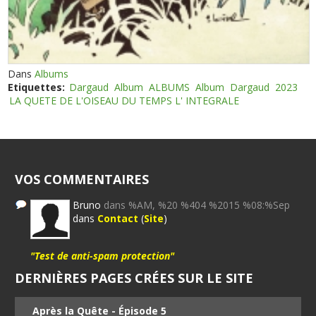
Dans
Albums
Etiquettes:
Dargaud
Album
ALBUMS
Album
Dargaud
2023
LA QUETE DE L'OISEAU DU TEMPS L' INTEGRALE
VOS COMMENTAIRES
Bruno
dans %AM, %20 %404 %2015 %08:%Sep
dans
Contact
(
Site
)
"Test de anti-spam protection"
DERNIÈRES PAGES CRÉES SUR LE SITE
Après la Quête - Épisode 5