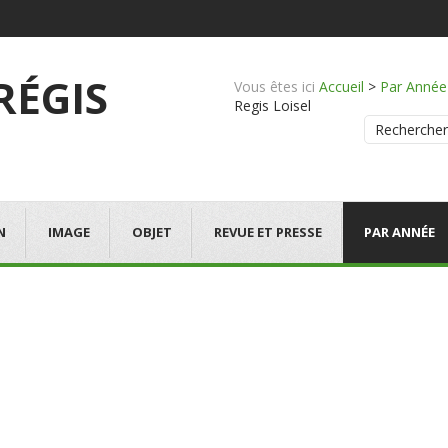
 RÉGIS
Vous êtes ici
Accueil
>
Par Année
Regis Loisel
Rechercher
N
IMAGE
OBJET
REVUE ET PRESSE
PAR ANNÉE