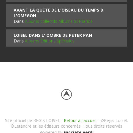
AVANT LA QUETE DE L'OISEAU DU TEMPS 8
L'OMEGON
Dans
Albums collectifs Albums Scénarios
LOISEL DANS L' OMBRE DE PETER PAN
Dans
Albums Editions Spéciales
Site officiel de REGIS LOISEL -
Retour à l'accueil
- ©Régis Loisel,
©Letendre et les éditeurs concernés. Tous droits réservés
Powered by
Facciate verdi