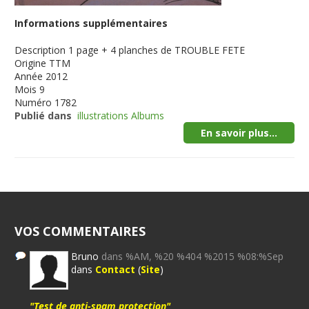
Informations supplémentaires
Description
1 page + 4 planches de TROUBLE FETE
Origine
TTM
Année
2012
Mois
9
Numéro
1782
Publié dans
illustrations Albums
En savoir plus...
VOS COMMENTAIRES
Bruno
dans %AM, %20 %404 %2015 %08:%Sep
dans
Contact
(
Site
)
"Test de anti-spam protection"