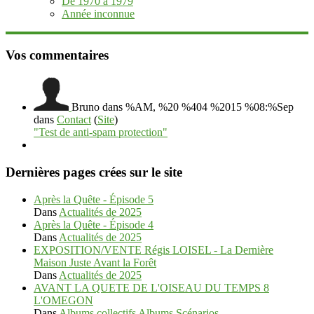
De 1970 à 1979
Année inconnue
Vos commentaires
Bruno
dans %AM, %20 %404 %2015 %08:%Sep
dans
Contact
(
Site
)
"Test de anti-spam protection"
Dernières pages crées sur le site
Après la Quête - Épisode 5
Dans
Actualités de 2025
Après la Quête - Épisode 4
Dans
Actualités de 2025
EXPOSITION/VENTE Régis LOISEL - La Dernière
Maison Juste Avant la Forêt
Dans
Actualités de 2025
AVANT LA QUETE DE L'OISEAU DU TEMPS 8
L'OMEGON
Dans
Albums collectifs Albums Scénarios