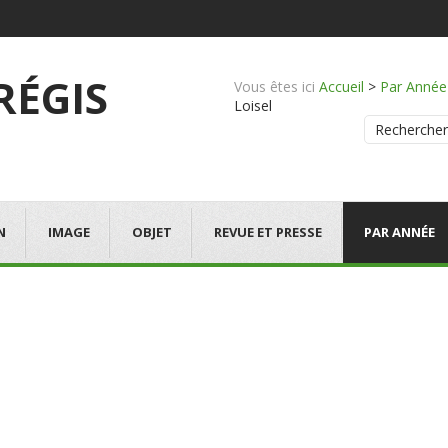
 RÉGIS
Vous êtes ici
Accueil
>
Par Année
Loisel
Rechercher
N
IMAGE
OBJET
REVUE ET PRESSE
PAR ANNÉE