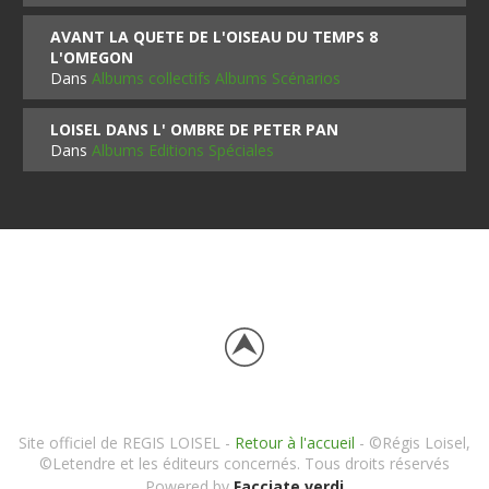
AVANT LA QUETE DE L'OISEAU DU TEMPS 8
L'OMEGON
Dans
Albums collectifs Albums Scénarios
LOISEL DANS L' OMBRE DE PETER PAN
Dans
Albums Editions Spéciales
Site officiel de REGIS LOISEL -
Retour à l'accueil
- ©Régis Loisel,
©Letendre et les éditeurs concernés. Tous droits réservés
Powered by
Facciate verdi