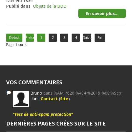
Numéro
1835
Publié dans
Objets de la BDD
En savoir plus...
Début
Précédent
1
2
3
4
Suivant
Fin
Page 1 sur 4
VOS COMMENTAIRES
Bruno
dans %AM, %20 %404 %2015 %08:%Sep
dans
Contact
(
Site
)
"Test de anti-spam protection"
DERNIÈRES PAGES CRÉES SUR LE SITE