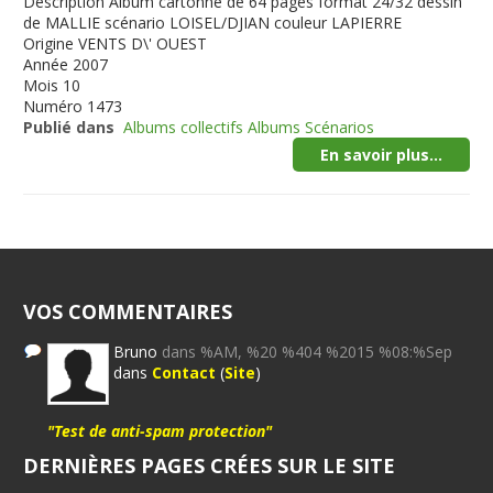
Description
Album cartonné de 64 pages format 24/32 dessin
de MALLIE scénario LOISEL/DJIAN couleur LAPIERRE
Origine
VENTS D\' OUEST
Année
2007
Mois
10
Numéro
1473
Publié dans
Albums collectifs Albums Scénarios
En savoir plus...
VOS COMMENTAIRES
Bruno
dans %AM, %20 %404 %2015 %08:%Sep
dans
Contact
(
Site
)
"Test de anti-spam protection"
DERNIÈRES PAGES CRÉES SUR LE SITE