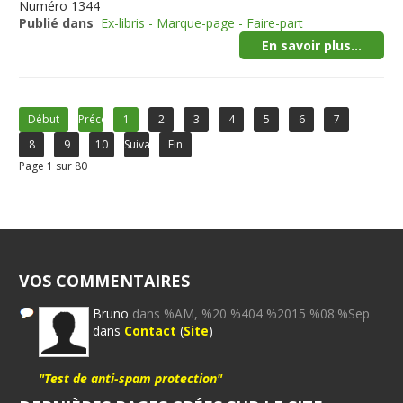
Numéro
1344
Publié dans
Ex-libris - Marque-page - Faire-part
En savoir plus...
Début
Précédent
1
2
3
4
5
6
7
8
9
10
Suivant
Fin
Page 1 sur 80
VOS COMMENTAIRES
Bruno
dans %AM, %20 %404 %2015 %08:%Sep
dans
Contact
(
Site
)
"Test de anti-spam protection"