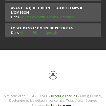
AVANT LA QUETE DE L'OISEAU DU TEMPS 8
L'OMEGON
Dans
Albums collectifs Albums Scénarios
LOISEL DANS L' OMBRE DE PETER PAN
Dans
Albums Editions Spéciales
Site officiel de REGIS LOISEL -
Retour à l'accueil
- ©Régis Loisel,
©Letendre et les éditeurs concernés. Tous droits réservés
Powered by
Facciate verdi