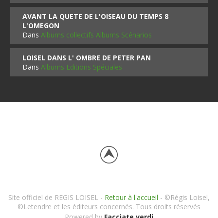
AVANT LA QUETE DE L'OISEAU DU TEMPS 8
L'OMEGON
Dans
Albums collectifs Albums Scénarios
LOISEL DANS L' OMBRE DE PETER PAN
Dans
Albums Editions Spéciales
Site officiel de REGIS LOISEL -
Retour à l'accueil
- ©Régis Loisel,
©Letendre et les éditeurs concernés. Tous droits réservés
Powered by
Facciate verdi