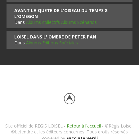
AVANT LA QUETE DE L'OISEAU DU TEMPS 8
L'OMEGON
Dans
Albums collectifs Albums Scénarios
LOISEL DANS L' OMBRE DE PETER PAN
Dans
Albums Editions Spéciales
Site officiel de REGIS LOISEL -
Retour à l'accueil
- ©Régis Loisel,
©Letendre et les éditeurs concernés. Tous droits réservés
Powered by
Facciate verdi