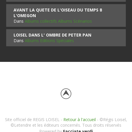
AVANT LA QUETE DE L'OISEAU DU TEMPS 8
L'OMEGON
Dans
Albums collectifs Albums Scénarios
LOISEL DANS L' OMBRE DE PETER PAN
Dans
Albums Editions Spéciales
Site officiel de REGIS LOISEL -
Retour à l'accueil
- ©Régis Loisel,
©Letendre et les éditeurs concernés. Tous droits réservés
Powered by
Facciate verdi