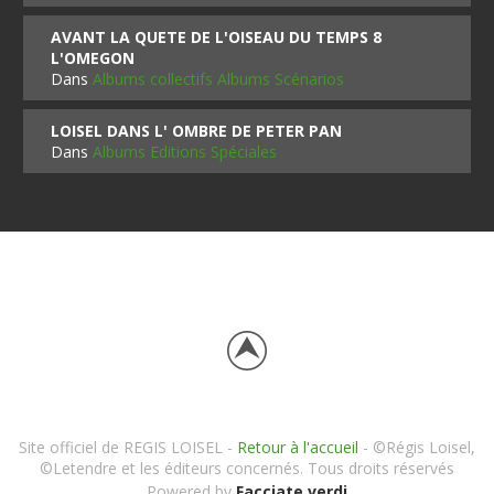
AVANT LA QUETE DE L'OISEAU DU TEMPS 8
L'OMEGON
Dans
Albums collectifs Albums Scénarios
LOISEL DANS L' OMBRE DE PETER PAN
Dans
Albums Editions Spéciales
Site officiel de REGIS LOISEL -
Retour à l'accueil
- ©Régis Loisel,
©Letendre et les éditeurs concernés. Tous droits réservés
Powered by
Facciate verdi