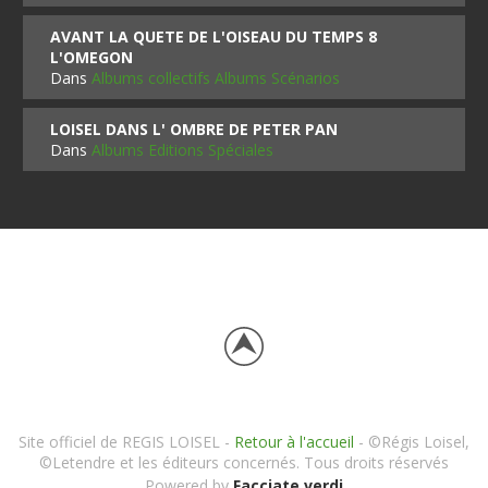
AVANT LA QUETE DE L'OISEAU DU TEMPS 8
L'OMEGON
Dans
Albums collectifs Albums Scénarios
LOISEL DANS L' OMBRE DE PETER PAN
Dans
Albums Editions Spéciales
Site officiel de REGIS LOISEL -
Retour à l'accueil
- ©Régis Loisel,
©Letendre et les éditeurs concernés. Tous droits réservés
Powered by
Facciate verdi