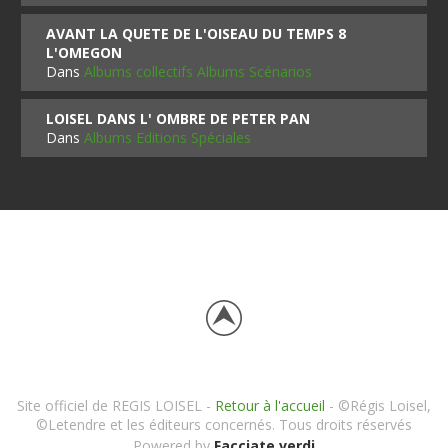
AVANT LA QUETE DE L'OISEAU DU TEMPS 8
L'OMEGON
Dans
Albums collectifs Albums Scénarios
LOISEL DANS L' OMBRE DE PETER PAN
Dans
Albums Editions Spéciales
Site officiel de REGIS LOISEL -
Retour à l'accueil
- ©Régis Loisel,
©Letendre et les éditeurs concernés. Tous droits réservés
Powered by
Facciate verdi