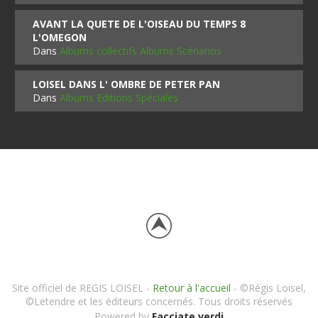
AVANT LA QUETE DE L'OISEAU DU TEMPS 8
L'OMEGON
Dans
Albums collectifs Albums Scénarios
LOISEL DANS L' OMBRE DE PETER PAN
Dans
Albums Editions Spéciales
Site officiel de REGIS LOISEL -
Retour à l'accueil
- ©Régis Loisel,
©Letendre et les éditeurs concernés. Tous droits réservés
Powered by
Facciate verdi