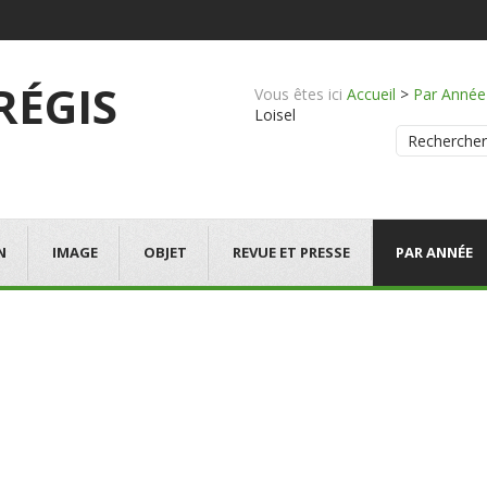
 RÉGIS
Vous êtes ici
Accueil
>
Par Année
Loisel
Rechercher
N
IMAGE
OBJET
REVUE ET PRESSE
PAR ANNÉE