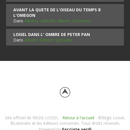
AVANT LA QUETE DE L'OISEAU DU TEMPS 8
L'OMEGON
Dans
Albums collectifs Albums Scénarios
LOISEL DANS L' OMBRE DE PETER PAN
Dans
Albums Editions Spéciales
Site officiel de REGIS LOISEL -
Retour à l'accueil
- ©Régis Loisel,
©Letendre et les éditeurs concernés. Tous droits réservés
Powered by
Facciate verdi