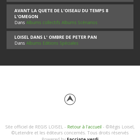
AVANT LA QUETE DE L'OISEAU DU TEMPS 8
L'OMEGON
Dans
Albums collectifs Albums Scénarios
LOISEL DANS L' OMBRE DE PETER PAN
Dans
Albums Editions Spéciales
Site officiel de REGIS LOISEL -
Retour à l'accueil
- ©Régis Loisel,
©Letendre et les éditeurs concernés. Tous droits réservés
Powered by
Facciate verdi